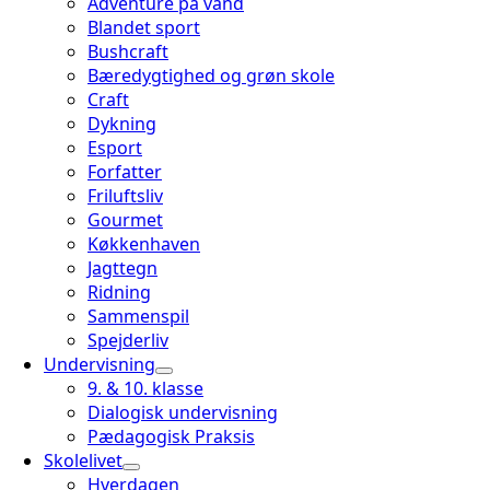
Adventure på vand
Blandet sport
Bushcraft
Bæredygtighed og grøn skole
Craft
Dykning
Esport
Forfatter
Friluftsliv
Gourmet
Køkkenhaven
Jagttegn
Ridning
Sammenspil
Spejderliv
Undervisning
9. & 10. klasse
Dialogisk undervisning
Pædagogisk Praksis
Skolelivet
Hverdagen