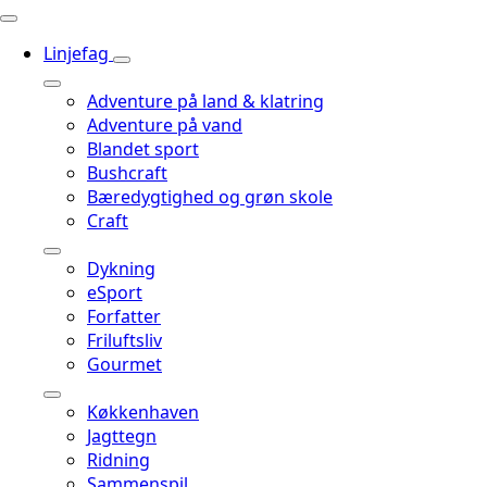
Linjefag
Adventure på land & klatring
Adventure på vand
Blandet sport
Bushcraft
Bæredygtighed og grøn skole
Craft
Dykning
eSport
Forfatter
Friluftsliv
Gourmet
Køkkenhaven
Jagttegn
Ridning
Sammenspil