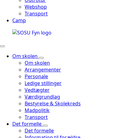
Outrotur
Webshop
Transport
Camp
Om skolen
Om skolen
Arrangementer
Personale
Ledige stillinger
Vedtægter
Værdigrundlag
Bestyrelse & Skolekreds
Madpolitik
Transport
Det formelle
Det formelle
Information til forældre