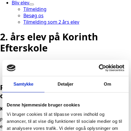
Bliv elev
Tilmelding
Besøg os
Tilmelding som 2 års elev
2. års elev på Korinth
Efterskole
Samtykke
Detaljer
Om
Praktiske
oplysninger
Denne hjemmeside bruger cookies
Kære 9. klasse
Vi bruger cookies til at tilpasse vores indhold og
På Korinth Efterskole har du mulighed for at være 2. års
annoncer, til at vise dig funktioner til sociale medier og til
elev, og oktober-november er tiden til overvejelser om
at analysere vores trafik. Vi deler også oplysninger om