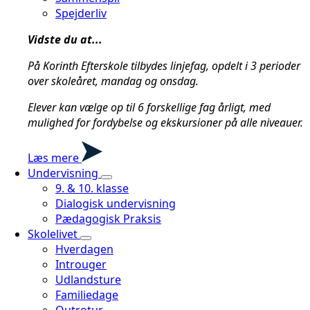
Spejderliv
Vidste du at...
På Korinth Efterskole tilbydes linjefag, opdelt i 3 perioder
over skoleåret, mandag og onsdag.
Elever kan vælge op til 6 forskellige fag årligt, med
mulighed for fordybelse og ekskursioner på alle niveauer.
Læs mere
Undervisning
9. & 10. klasse
Dialogisk undervisning
Pædagogisk Praksis
Skolelivet
Hverdagen
Introuger
Udlandsture
Familiedage