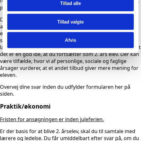
forældre overveje inden du søger. Samtidig lægger vi vægt
Tillad alle
på et konstruktivt forældresamarbejde.
Du søger om at blive 2. års elev ved at udfylde
Tillad valgte
ansøgningsskemaet her på siden. Vurderer skolen at der
er basis for at blive 2. årselev, skal du til en samtale
sammen med dine forældre, med en gruppe bestående af
Afvis
lærere og ledelse. Skolen vurderer efter samtalen, hvorvidt
det er en god ide, at du fortsætter som 2. års elev. Der kan
være tilfælde, hvor vi af personlige, sociale og faglige
årsager vurderer, at et andet tilbud giver mere mening for
eleven.
Overvej dine svar inden du udfylder formularen her på
siden.
Praktik/økonomi
Fristen for ansøgningen er inden juleferien.
Er der basis for at blive 2. årselev, skal du til samtale med
lærere og ledelse. Du får umiddelbart efter svar på, om du