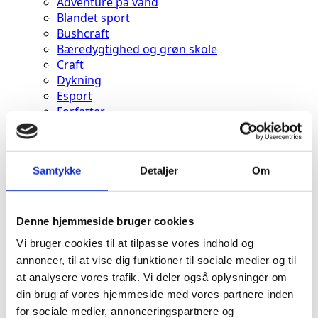
Adventure på vand
Blandet sport
Bushcraft
Bæredygtighed og grøn skole
Craft
Dykning
Esport
Forfatter
Friluftsliv
Gourmet
Køkkenhaven
Samtykke
Detaljer
Om
Jagttegn
Ridning
Sammenspil
Spejderliv
Denne hjemmeside bruger cookies
Undervisning
Vi bruger cookies til at tilpasse vores indhold og
9. & 10. klasse
annoncer, til at vise dig funktioner til sociale medier og til
Dialogisk undervisning
at analysere vores trafik. Vi deler også oplysninger om
Pædagogisk Praksis
din brug af vores hjemmeside med vores partnere inden
Skolelivet
for sociale medier, annonceringspartnere og
Hverdagen