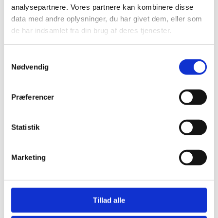
analysepartnere. Vores partnere kan kombinere disse
Introuger
Familiedage
data med andre oplysninger, du har givet dem, eller som
Outrotur
de har indsamlet fra din brug af deres tjenester.
Transport
Camps
Samtykkevalg
Om skolen
Nødvendig
Om skolen
Arrangementer
Personale
Præferencer
Ledige stillinger
Vedtægter
Værdigrundlag
Statistik
Bestyrelse & skolekreds
Madpolitik
Det formelle
Marketing
Det formelle
Informationer til forældre
Inklusion
Økonomi
Tillad alle
Kontakt