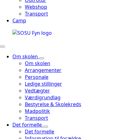
Outrotur
Webshop
Transport
Camp
Om skolen
Om skolen
Arrangementer
Personale
Ledige stillinger
Vedtægter
Værdigrundlag
Bestyrelse & Skolekreds
Madpolitik
Transport
Det formelle
Det formelle
Information til forældre