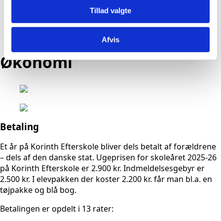
Bliv elev
Tillad valgte
Tilmelding
Besøg os
Tilmelding som 2 års elev
Afvis
Økonomi
Betaling
Et år på Korinth Efterskole bliver dels betalt af forældrene
– dels af den danske stat. Ugeprisen for skoleåret 2025-26
på Korinth Efterskole er 2.900 kr. Indmeldelsesgebyr er
2.500 kr. I elevpakken der koster 2.200 kr. får man bl.a. en
tøjpakke og blå bog.
Betalingen er opdelt i 13 rater: