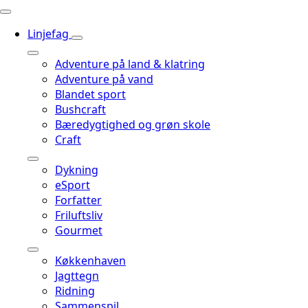
Linjefag
Adventure på land & klatring
Adventure på vand
Blandet sport
Bushcraft
Bæredygtighed og grøn skole
Craft
Dykning
eSport
Forfatter
Friluftsliv
Gourmet
Køkkenhaven
Jagttegn
Ridning
Sammenspil