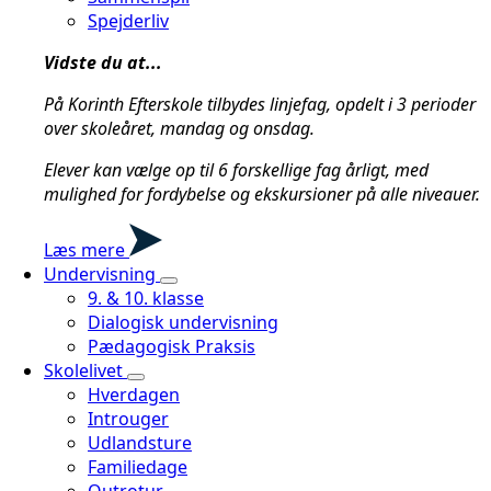
Spejderliv
Vidste du at...
På Korinth Efterskole tilbydes linjefag, opdelt i 3 perioder
over skoleåret, mandag og onsdag.
Elever kan vælge op til 6 forskellige fag årligt, med
mulighed for fordybelse og ekskursioner på alle niveauer.
Læs mere
Undervisning
9. & 10. klasse
Dialogisk undervisning
Pædagogisk Praksis
Skolelivet
Hverdagen
Introuger
Udlandsture
Familiedage