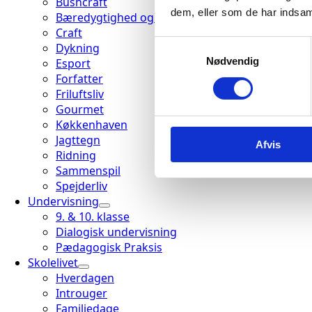
Bushcraft
dem, eller som de har indsaml
Bæredygtighed og grøn skole
Craft
Samtykkevalg
Dykning
Nødvendig
Esport
Forfatter
Friluftsliv
Gourmet
Køkkenhaven
Jagttegn
Afvis
Ridning
Sammenspil
Spejderliv
Undervisning
9. & 10. klasse
Dialogisk undervisning
Pædagogisk Praksis
Skolelivet
Hverdagen
Introuger
Familiedage