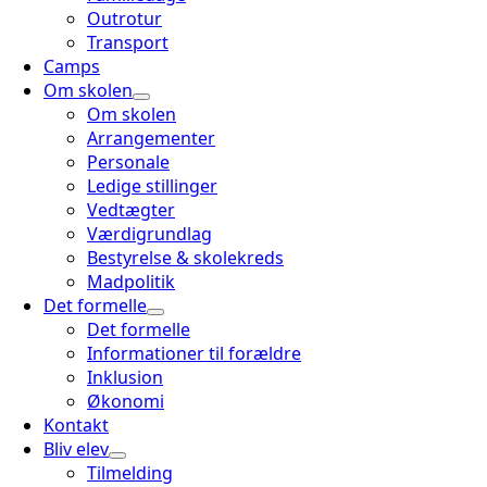
Outrotur
Transport
Camps
Om skolen
Om skolen
Arrangementer
Personale
Ledige stillinger
Vedtægter
Værdigrundlag
Bestyrelse & skolekreds
Madpolitik
Det formelle
Det formelle
Informationer til forældre
Inklusion
Økonomi
Kontakt
Bliv elev
Tilmelding