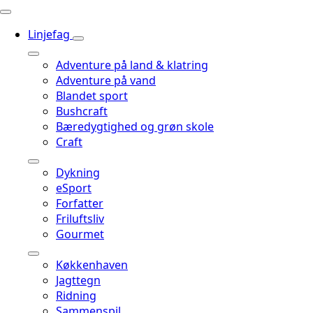
Linjefag
Adventure på land & klatring
Adventure på vand
Blandet sport
Bushcraft
Bæredygtighed og grøn skole
Craft
Dykning
eSport
Forfatter
Friluftsliv
Gourmet
Køkkenhaven
Jagttegn
Ridning
Sammenspil