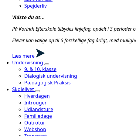
Spejderliv
Vidste du at...
På Korinth Efterskole tilbydes linjefag, opdelt i 3 periode
Elever kan vælge op til 6 forskellige fag årligt, med muligh
Læs mere
Undervisning
9. & 10. klasse
Dialogisk undervisning
Pædagogisk Praksis
Skolelivet
Hverdagen
Introuger
Udlandsture
Familiedage
Outrotur
Webshop