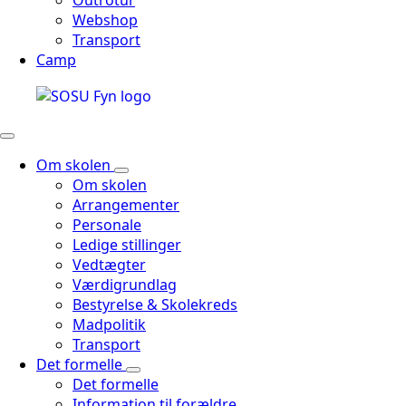
Outrotur
Webshop
Transport
Camp
Om skolen
Om skolen
Arrangementer
Personale
Ledige stillinger
Vedtægter
Værdigrundlag
Bestyrelse & Skolekreds
Madpolitik
Transport
Det formelle
Det formelle
Information til forældre