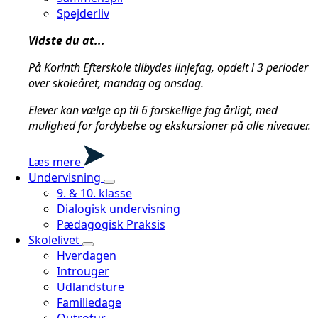
Spejderliv
Vidste du at...
På Korinth Efterskole tilbydes linjefag, opdelt i 3 perioder
over skoleåret, mandag og onsdag.
Elever kan vælge op til 6 forskellige fag årligt, med
mulighed for fordybelse og ekskursioner på alle niveauer.
Læs mere
Undervisning
9. & 10. klasse
Dialogisk undervisning
Pædagogisk Praksis
Skolelivet
Hverdagen
Introuger
Udlandsture
Familiedage