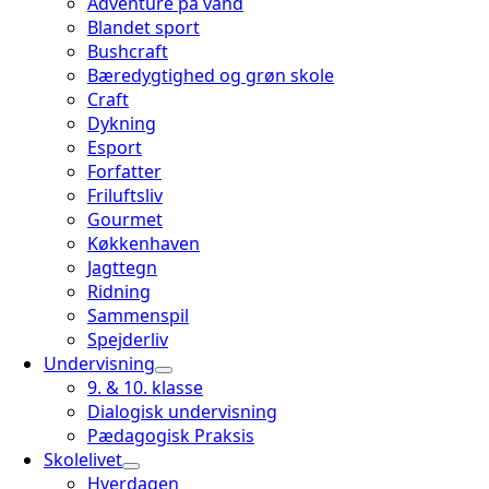
Adventure på vand
Blandet sport
Bushcraft
Bæredygtighed og grøn skole
Craft
Dykning
Esport
Forfatter
Friluftsliv
Gourmet
Køkkenhaven
Jagttegn
Ridning
Sammenspil
Spejderliv
Undervisning
9. & 10. klasse
Dialogisk undervisning
Pædagogisk Praksis
Skolelivet
Hverdagen