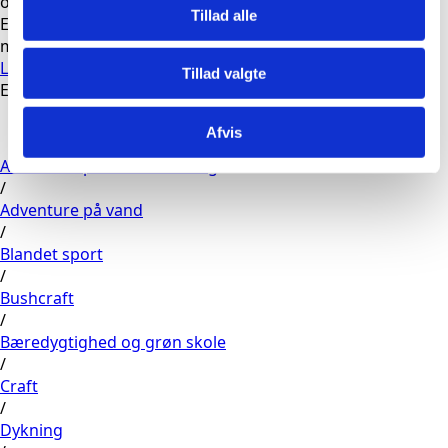
over skoleåret, mandag og onsdag.
Tillad alle
Elever kan vælge op til 6 forskellige fag årligt, med
mulighed for fordybelse og ekskursioner på alle niveauer.
LÆS MERE
Tillad valgte
Eller vælg din linje herunder
Afvis
Adventure på land & klatring
/
Adventure på vand
/
Blandet sport
/
Bushcraft
/
Bæredygtighed og grøn skole
/
Craft
/
Dykning