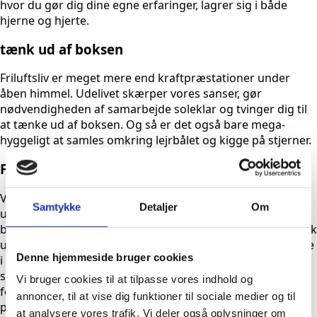
hvor du gør dig dine egne erfaringer, lagrer sig i både
hjerne og hjerte.
tænk ud af boksen
Friluftsliv er meget mere end kraftpræstationer under
åben himmel. Udelivet skærper vores sanser, gør
nødvendigheden af samarbejde soleklar og tvinger dig til
at tænke ud af boksen. Og så er det også bare mega-
hyggeligt at samles omkring lejrbålet og kigge på stjerner.
Færre karakterer, mere udvikling
Vi anser det for undervisningens vigtigste formål, at du
Samtykke
Detaljer
Om
udvikler dig fagligt. Og vi tror på, at der skal mere til end
blot en karakter.
Derfor arbejder vi målrettet med dialogisk
undervisning på skolen. Vi lægger vægt på aktiv deltagelse
Denne hjemmeside bruger cookies
i undervisningen – med mindre håndsoprækning og mere
samtale. Derudover arbejder vi også med dialogisk
Vi bruger cookies til at tilpasse vores indhold og
feedback frem for karakterer, så du får mere præcis og
annoncer, til at vise dig funktioner til sociale medier og til
personlig feedback at arbejde ud fra.
at analysere vores trafik. Vi deler også oplysninger om