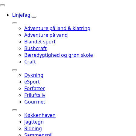
Linjefag
Adventure på land & klatring
Adventure på vand
Blandet sport
Bushcraft
Bæredygtighed og grøn skole
Craft
Dykning
eSport
Forfatter
Friluftsliv
Gourmet
Køkkenhaven
Jagttegn
Ridning
Sammenspil