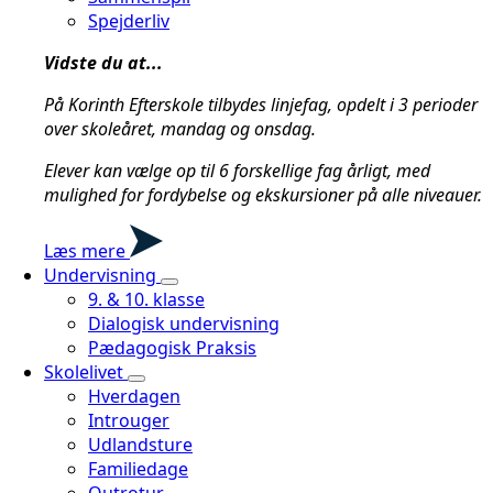
Spejderliv
Vidste du at...
På Korinth Efterskole tilbydes linjefag, opdelt i 3 perioder
over skoleåret, mandag og onsdag.
Elever kan vælge op til 6 forskellige fag årligt, med
mulighed for fordybelse og ekskursioner på alle niveauer.
Læs mere
Undervisning
9. & 10. klasse
Dialogisk undervisning
Pædagogisk Praksis
Skolelivet
Hverdagen
Introuger
Udlandsture
Familiedage