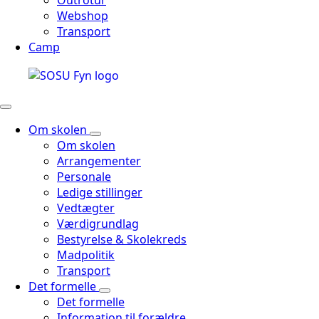
Outrotur
Webshop
Transport
Camp
Om skolen
Om skolen
Arrangementer
Personale
Ledige stillinger
Vedtægter
Værdigrundlag
Bestyrelse & Skolekreds
Madpolitik
Transport
Det formelle
Det formelle
Information til forældre