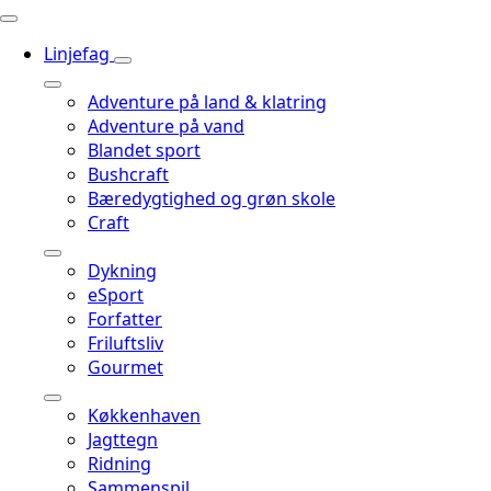
Linjefag
Adventure på land & klatring
Adventure på vand
Blandet sport
Bushcraft
Bæredygtighed og grøn skole
Craft
Dykning
eSport
Forfatter
Friluftsliv
Gourmet
Køkkenhaven
Jagttegn
Ridning
Sammenspil