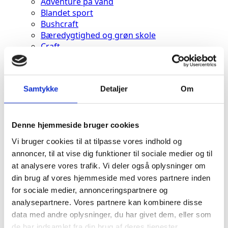
Adventure på vand
Blandet sport
Bushcraft
Bæredygtighed og grøn skole
Craft
Dykning
Esport
Forfatter
Samtykke
Detaljer
Om
Friluftsliv
Gourmet
Køkkenhaven
Jagttegn
Denne hjemmeside bruger cookies
Ridning
Vi bruger cookies til at tilpasse vores indhold og
Sammenspil
annoncer, til at vise dig funktioner til sociale medier og til
Spejderliv
at analysere vores trafik. Vi deler også oplysninger om
Undervisning
din brug af vores hjemmeside med vores partnere inden
9. & 10. klasse
for sociale medier, annonceringspartnere og
Dialogisk undervisning
Pædagogisk Praksis
analysepartnere. Vores partnere kan kombinere disse
Skolelivet
data med andre oplysninger, du har givet dem, eller som
Hverdagen
de har indsamlet fra din brug af deres tjenester.