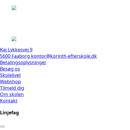
Kaj Lykkesvej 9
5600 Faaborg
kontor@korinth-efterskole.dk
Betalingsoplysninger
Besøg os
Skolelivet
Webshop
Tilmeld dig
Om skolen
Kontakt
Linjefag