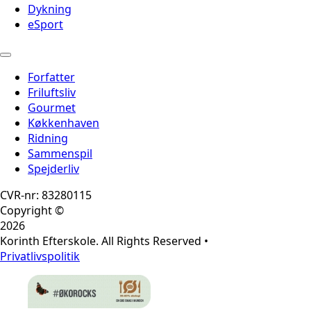
Dykning
eSport
Forfatter
Friluftsliv
Gourmet
Køkkenhaven
Ridning
Sammenspil
Spejderliv
CVR-nr: 83280115
Copyright ©
2026
Korinth Efterskole. All Rights Reserved •
Privatlivspolitik