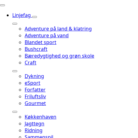
Linjefag
Adventure på land & klatring
Adventure på vand
Blandet sport
Bushcraft
Bæredygtighed og grøn skole
Craft
Dykning
eSport
Forfatter
Friluftsliv
Gourmet
Køkkenhaven
Jagttegn
Ridning
Sammenspil