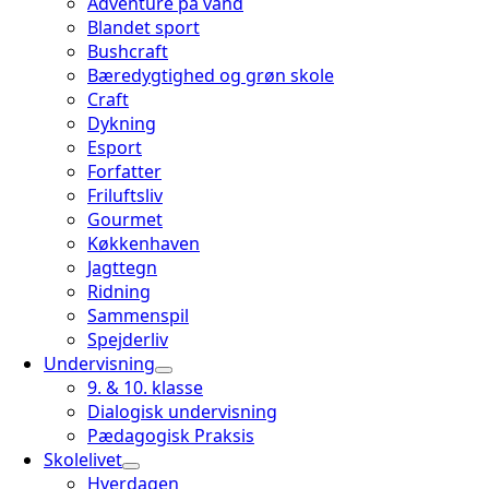
Adventure på vand
Blandet sport
Bushcraft
Bæredygtighed og grøn skole
Craft
Dykning
Esport
Forfatter
Friluftsliv
Gourmet
Køkkenhaven
Jagttegn
Ridning
Sammenspil
Spejderliv
Undervisning
9. & 10. klasse
Dialogisk undervisning
Pædagogisk Praksis
Skolelivet
Hverdagen