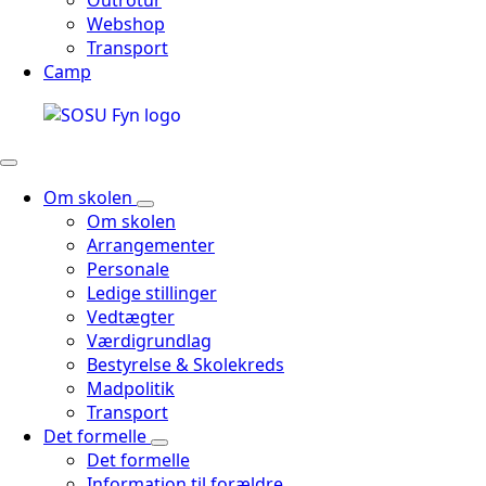
Outrotur
Webshop
Transport
Camp
Om skolen
Om skolen
Arrangementer
Personale
Ledige stillinger
Vedtægter
Værdigrundlag
Bestyrelse & Skolekreds
Madpolitik
Transport
Det formelle
Det formelle
Information til forældre