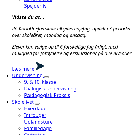
Spejderliv
Vidste du at...
På Korinth Efterskole tilbydes linjefag, opdelt i 3 perioder
over skoleåret, mandag og onsdag.
Elever kan vælge op til 6 forskellige fag årligt, med
mulighed for fordybelse og ekskursioner på alle niveauer.
Læs mere
Undervisning
9. & 10. klasse
Dialogisk undervisning
Pædagogisk Praksis
Skolelivet
Hverdagen
Introuger
Udlandsture
Familiedage